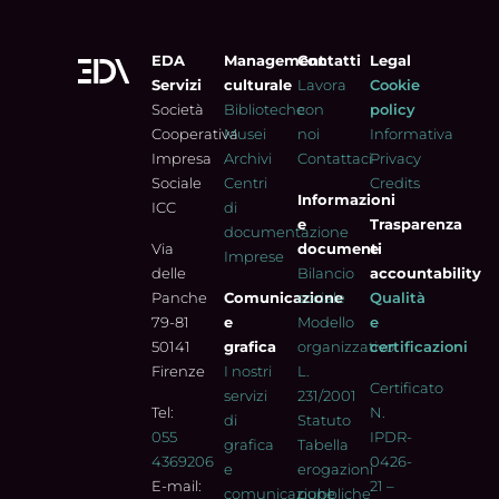
EDA
Management
Contatti
Legal
Servizi
culturale
Lavora
Cookie
Società
Biblioteche
con
policy
Cooperativa
Musei
noi
Informativa
Impresa
Archivi
Contattaci
Privacy
Sociale
Centri
Credits
Informazioni
ICC
di
e
Trasparenza
documentazione
Via
documenti
e
Imprese
delle
Bilancio
accountability
Panche
Comunicazione
sociale
Qualità
79-81
e
Modello
e
50141
grafica
organizzativo
certificazioni
Firenze
I nostri
L.
Certificato
servizi
231/2001
Tel:
N.
di
Statuto
055
IPDR-
grafica
Tabella
4369206
0426-
e
erogazioni
E-mail:
21 –
comunicazione
pubbliche