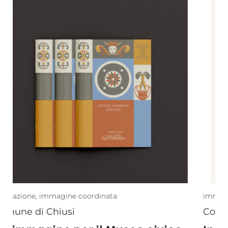
immagine coordinata
,
organizzazione rassegne
i
Comune di Vicchio
T