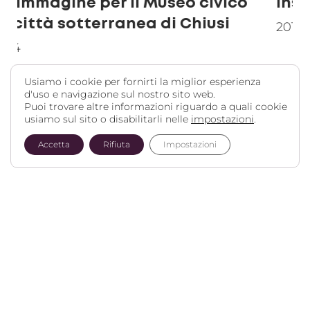
Insolito Museo
2017
2
Usiamo i cookie per fornirti la miglior esperienza
SCOPRI
d'uso e navigazione sul nostro sito web.
Puoi trovare altre informazioni riguardo a quali cookie
usiamo sul sito o disabilitarli nelle
impostazioni
.
Accetta
Rifiuta
Impostazioni
EDA
Management
Contatti
Legal
Servizi
culturale
Lavora
Cookie
Società
Biblioteche
con
policy
Cooperativa
Musei
noi
Informativa