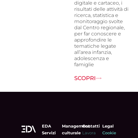
digitale e cartaceo, i
risultati delle attività di
ricerca, statistica e
monitoraggio svolte
dal Centro regionale,
per far conoscere e
approfondire le
tematiche legate
all’area infanzia,
adolescenza e
famiglie
SCOPRI
EDA
Management
Contatti
Legal
Servizi
culturale
Lavora
Cookie