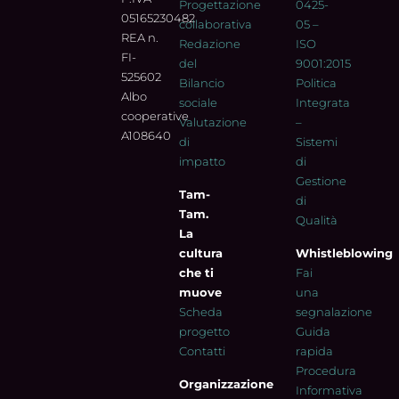
Progettazione
0425-
05165230482
collaborativa
05 –
REA n.
Redazione
ISO
FI-
del
9001:2015
525602
Bilancio
Politica
Albo
sociale
Integrata
cooperative
Valutazione
–
A108640
di
Sistemi
impatto
di
Gestione
Tam-
di
Tam.
Qualità
La
cultura
Whistleblowing
che ti
Fai
muove
una
Scheda
segnalazione
progetto
Guida
Contatti
rapida
Procedura
Organizzazione
Informativa