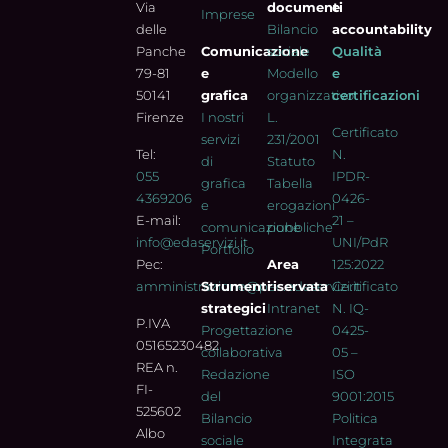
Via
documenti
e
Imprese
delle
Bilancio
accountability
Panche
Comunicazione
sociale
Qualità
79-81
e
Modello
e
50141
grafica
organizzativo
certificazioni
Firenze
I nostri
L.
Certificato
servizi
231/2001
Tel:
N.
di
Statuto
055
IPDR-
grafica
Tabella
4369206
0426-
e
erogazioni
E-mail:
21 –
comunicazione
pubbliche
info@edaservizi.it
UNI/PdR
Portfolio
Pec:
Area
125:2022
amministrazione@pec.edaservizi.it
Strumenti
riservata
Certificato
strategici
Intranet
N. IQ-
P.IVA
Progettazione
0425-
05165230482
collaborativa
05 –
REA n.
Redazione
ISO
FI-
del
9001:2015
525602
Bilancio
Politica
Albo
sociale
Integrata