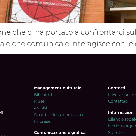
e che ci ha portato a confrontarci sull
ale che comunica e interagisce con le e
Management culturale
Contatti
Biblioteche
Lavora con no
Musei
Contattaci
Archivi
81
Informazioni
Centri di documentazione
Bilancio social
Imprese
Modello organi
Comunicazione e grafica
Statuto