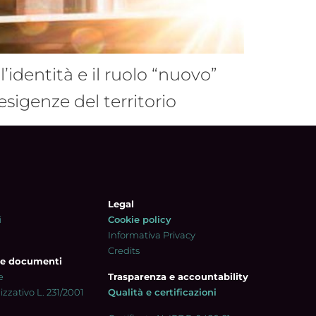
’identità e il ruolo “nuovo”
sigenze del territorio
Legal
i
Cookie policy
Informativa Privacy
Credits
 e documenti
e
Trasparenza e accountability
zzativo L. 231/2001
Qualità e certificazioni