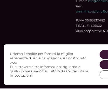
E-mail:
info@edaservi
Pec:
amministrazione@pec
P.IVA 05165230482
REA n. FI-525602
Albo cooperative A1
Usiamo i cookie per fornirti la miglior
esperienza d'uso e navigazione sul nostro sito
web.
Puoi trovare altre informazioni riguardo a
quali cookie usiamo sul sito o disabilitarli nelle
impostazioni
.