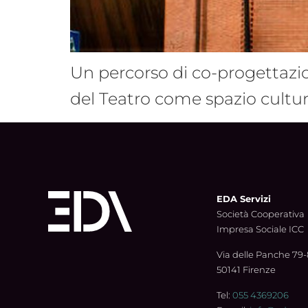
Un percorso di co-progettazion
del Teatro come spazio cultur
EDA Servizi
Società Cooperativa
Impresa Sociale ICC
Via delle Panche 79-
50141 Firenze
Tel:
055 4369206