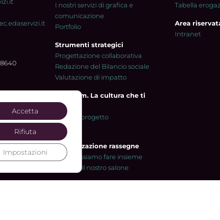
zi.it
I nostri servizi di grafica e
Tabella eroga
comunicazione
.edaservizi.it
Area riservat
Portfolio
Intranet
Strumenti strategici
Progettazione collaborativa
08640
Redazione del Bilancio sociale
Valutazione di impatto
Tam-Tam. La cultura che ti
muove
Accetta
Scheda progetto
Contatti
Rifiuta
Organizzazione rassegne
Impostazioni
Cosa possiamo fare insieme
Prenota il nostro salone