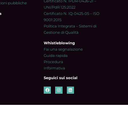
Certificato N. IPDR-0426-21 –
zioni pubbliche
UNI/PdR 125:2022
a
Certificato N. IQ-0425-05 – ISO
9001:2015
Politica Integrata – Sistemi di
Gestione di Qualità
Whistleblowing
Fai una segnalazione
Guida rapida
Procedura
Informativa
Seguici sui social