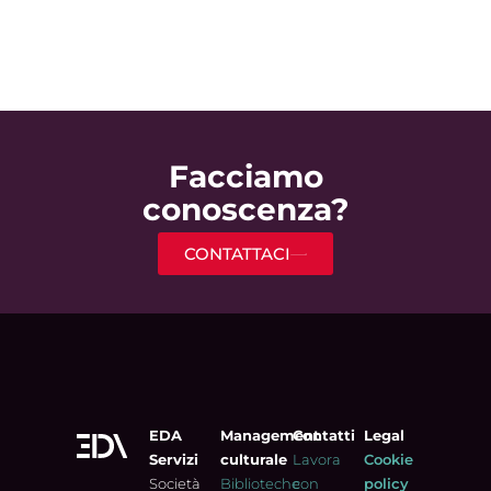
Facciamo
conoscenza?
CONTATTACI
EDA
Management
Contatti
Legal
Servizi
culturale
Lavora
Cookie
Società
Biblioteche
con
policy