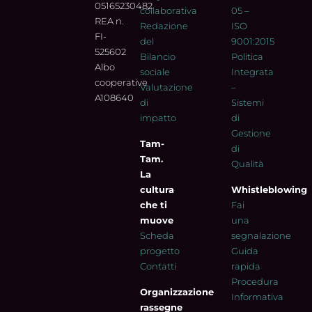
05165230482
collaborativa
05 –
REA n.
Redazione
ISO
FI-
del
9001:2015
525602
Bilancio
Politica
Albo
sociale
Integrata
cooperative
Valutazione
–
A108640
di
Sistemi
impatto
di
Gestione
Tam-
di
Tam.
Qualità
La
cultura
Whistleblowing
che ti
Fai
muove
una
Scheda
segnalazione
progetto
Guida
Contatti
rapida
Procedura
Organizzazione
Informativa
rassegne