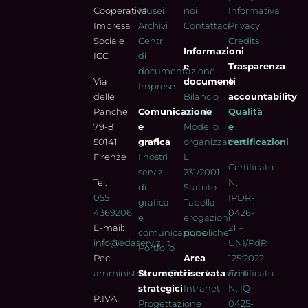
Cooperativa
Musei
noi
Informativa
Impresa
Archivi
Contattaci
Privacy
Sociale
Centri
Credits
Informazioni
ICC
di
e
Trasparenza
documentazione
Via
documenti
e
Imprese
delle
Bilancio
accountability
Panche
Comunicazione
sociale
Qualità
79-81
e
Modello
e
50141
grafica
organizzativo
certificazioni
Firenze
I nostri
L.
Certificato
servizi
231/2001
Tel:
N.
di
Statuto
055
IPDR-
grafica
Tabella
4369206
0426-
e
erogazioni
E-mail:
21 –
comunicazione
pubbliche
info@edaservizi.it
UNI/PdR
Portfolio
Pec:
Area
125:2022
amministrazione@pec.edaservizi.it
Strumenti
riservata
Certificato
strategici
Intranet
N. IQ-
P.IVA
Progettazione
0425-